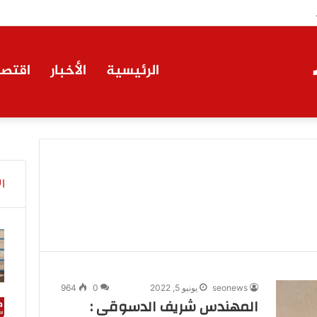
ة إيجي تاورز مع بلدينا.. قيمة مضافة تعزز نجاح المشروعات
الرئيسية
الأخبار
اقتصا
ا
seonews
يونيو 5, 2022
0
964
المهندس شريف الدسوقى :