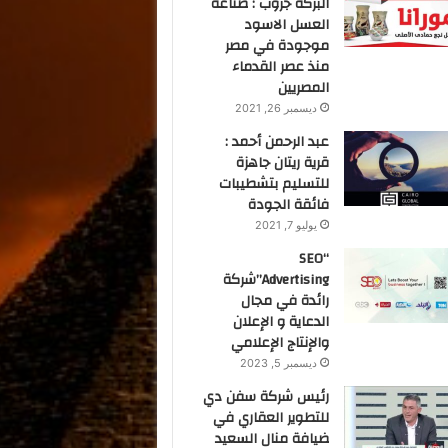
البركة جروب : صناعة
العسل الاسود
موجودة في مصر
منذ عصر القدماء
المصريين
ديسمبر 26, 2021
عبد الرحمن أحمد :
قرية ريتان جاهزة
للتسليم بتشطيبات
فائقة الجودة
يوليو 7, 2021
“SEO
Advertising”شركة
رائدة في مجال
الدعاية و الإعلان
والإنتاج الإعلامي
ديسمبر 5, 2023
رئيس شركة سفن دي
للتطوير العقاري في
ضيافة منال السعيد