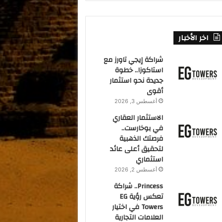
اخر الأخبار
شراكة إيجي تاورز مع
استاكوزا.. خطوة
جديدة نحو استثمار
أقوى
أغسطس 3, 2026
الاستثمار العقاري
في بوخارست..
فرصتك الذهبية
لتحقيق أعلى عائد
استثماري
أغسطس 2, 2026
Princess.. شراكة
تعكس رؤية EG
Towers في اختيار
العلامات التجارية