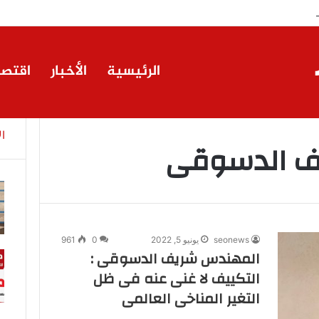
كة إيجي تاورز مع استاكوزا.. خطوة جديدة نحو استثمار أقوى
الرئيسية
الأخبار
اقتصا
ا
ف الدسوقى
seonews
يونيو 5, 2022
0
961
المهندس شريف الدسوقى :
التكييف لا غنى عنه فى ظل
التغير المناخى العالمى