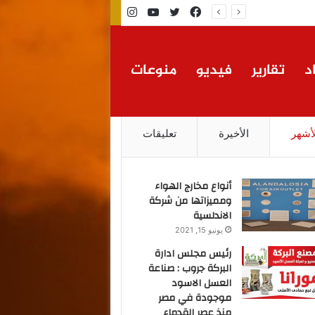
فيسبوك
تويتر
يوتيوب
انستقرام
د
تقارير
فيديو
منوعات
لأشهر
الأخيرة
تعليقات
أنواع مخارج الهواء
ومميزاتها من شركة
الاندلسية
يونيو 15, 2021
رئيس مجلس ادارة
البركة جروب : صناعة
العسل الاسود
موجودة في مصر
منذ عصر القدماء