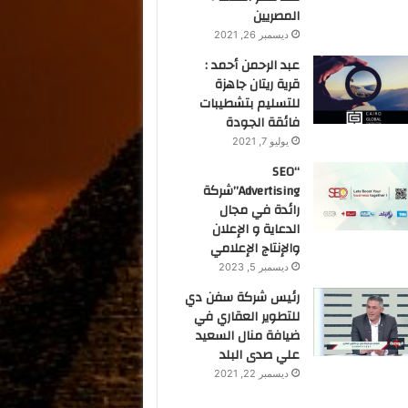
المصريين
ديسمبر 26, 2021
عبد الرحمن أحمد :
قرية ريتان جاهزة
للتسليم بتشطيبات
فائقة الجودة
يوليو 7, 2021
“SEO
Advertising”شركة
رائدة في مجال
الدعاية و الإعلان
والإنتاج الإعلامي
ديسمبر 5, 2023
رئيس شركة سفن دي
للتطوير العقاري في
ضيافة منال السعيد
علي صدى البلد
ديسمبر 22, 2021