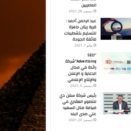
المصريين
ديسمبر 26, 2021
عبد الرحمن أحمد :
قرية ريتان جاهزة
للتسليم بتشطيبات
فائقة الجودة
يوليو 7, 2021
“SEO
Advertising”شركة
رائدة في مجال
الدعاية و الإعلان
والإنتاج الإعلامي
ديسمبر 5, 2023
رئيس شركة سفن دي
للتطوير العقاري في
ضيافة منال السعيد
علي صدى البلد
ديسمبر 22, 2021