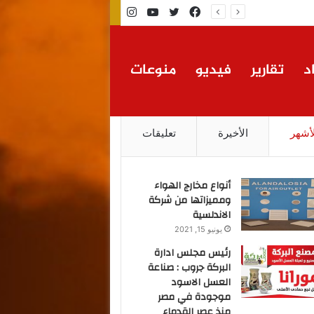
فيسبوك
تويتر
يوتيوب
انستقرام
د
تقارير
فيديو
منوعات
لأشهر
الأخيرة
تعليقات
أنواع مخارج الهواء
ومميزاتها من شركة
الاندلسية
يونيو 15, 2021
رئيس مجلس ادارة
البركة جروب : صناعة
العسل الاسود
موجودة في مصر
منذ عصر القدماء