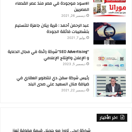
الاسود موجودة في مصر منذ عصر القدماء
المصريين
ديسمبر 26, 2021
عبد الرحمن أحمد : قرية ريتان جاهزة للتسليم
بتشطيبات فائقة الجودة
يوليو 7, 2021
“SEO Advertising”شركة رائدة في مجال الدعاية
و الإعلان والإنتاج الإعلامي
ديسمبر 5, 2023
رئيس شركة سفن دي للتطوير العقاري في
ضيافة منال السعيد علي صدى البلد
ديسمبر 22, 2021
اخر الأخبار
شراكة إيجي تاورز مع بلدينا.. قيمة مضافة تعزز