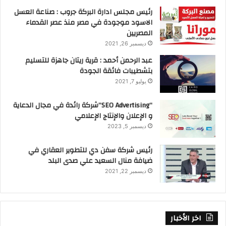
رئيس مجلس ادارة البركة جروب : صناعة العسل
الاسود موجودة في مصر منذ عصر القدماء
المصريين
ديسمبر 26, 2021
عبد الرحمن أحمد : قرية ريتان جاهزة للتسليم
بتشطيبات فائقة الجودة
يوليو 7, 2021
“SEO Advertising”شركة رائدة في مجال الدعاية
و الإعلان والإنتاج الإعلامي
ديسمبر 5, 2023
رئيس شركة سفن دي للتطوير العقاري في
ضيافة منال السعيد علي صدى البلد
ديسمبر 22, 2021
اخر الأخبار