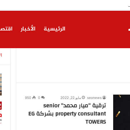
كة إيجي تاورز مع بلدينا.. قيمة مضافة تعزز نجاح المشروعات
الرئيسية
الأخبار
اقتصا
ا
seonews
مايو 22, 2022
0
950
ترقية “ميار محمد” senior
property consultant بشركة EG
TOWERS