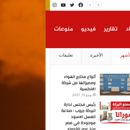
فيسبوك
تويتر
يوتيوب
انستقرام
د
تقارير
فيديو
منوعات
لأشهر
الأخيرة
تعليقات
أنواع مخارج الهواء
ومميزاتها من شركة
الاندلسية
يونيو 15, 2021
رئيس مجلس ادارة
البركة جروب : صناعة
العسل الاسود
موجودة في مصر
منذ عصر القدماء