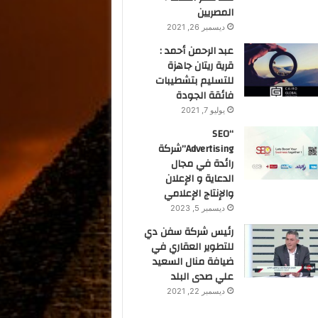
المصريين
ديسمبر 26, 2021
عبد الرحمن أحمد :
قرية ريتان جاهزة
للتسليم بتشطيبات
فائقة الجودة
يوليو 7, 2021
“SEO
Advertising”شركة
رائدة في مجال
الدعاية و الإعلان
والإنتاج الإعلامي
ديسمبر 5, 2023
رئيس شركة سفن دي
للتطوير العقاري في
ضيافة منال السعيد
علي صدى البلد
ديسمبر 22, 2021