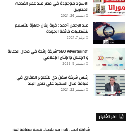
الاسود موجودة في مصر منذ عصر القدماء
المصريين
ديسمبر 26, 2021
عبد الرحمن أحمد : قرية ريتان جاهزة للتسليم
بتشطيبات فائقة الجودة
يوليو 7, 2021
“SEO Advertising”شركة رائدة في مجال الدعاية
و الإعلان والإنتاج الإعلامي
ديسمبر 5, 2023
رئيس شركة سفن دي للتطوير العقاري في
ضيافة منال السعيد علي صدى البلد
ديسمبر 22, 2021
اخر الأخبار
شراكة إيجي تاورز مع بلدينا.. قيمة مضافة تعزز