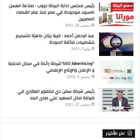
رئيس مجلس ادارة البركة جروب : صناعة العسل
الاسود موجودة في مصر منذ عصر القدماء
المصريين
ديسمبر 26, 2021
عبد الرحمن أحمد : قرية ريتان جاهزة للتسليم
بتشطيبات فائقة الجودة
يوليو 7, 2021
“SEO Advertising”شركة رائدة في مجال الدعاية
و الإعلان والإنتاج الإعلامي
ديسمبر 5, 2023
رئيس شركة سفن دي للتطوير العقاري في
ضيافة منال السعيد علي صدى البلد
ديسمبر 22, 2021
اخر الأخبار