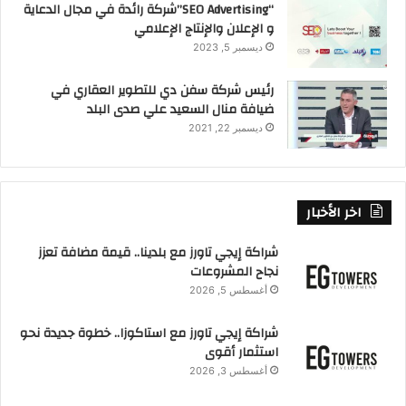
في انخفاض قيمة “الجنية المصري” بسبب زيادة الواردات وقلة
“SEO Advertising”شركة رائدة في مجال الدعاية
و الإعلان والإنتاج الإعلامي
الصادرات.
ديسمبر 5, 2023
وهذا يسمى “عجز الميزان التجاري” وهذا العجز تخطى الـ ٤٢ مليار
رئيس شركة سفن دي للتطوير العقاري في
دولار في السنة.
ضيافة منال السعيد علي صدى البلد
ديسمبر 22, 2021
لذلك تحاول الحكومة في الفترة القادمة تعزيز قيمة الجنية المصري.
وذلك لن يحدث إلا في حالة زيادة الصادرات المصرية، لذلك تعمل
اخر الأخبار
الحكومة على تدعيم الصناعة.
شراكة إيجي تاورز مع بلدينا.. قيمة مضافة تعزز
S
E
M
F
نجاح المشروعات
h
m
a
a
أغسطس 5, 2026
ar
ai
st
c
شراكة إيجي تاورز مع استاكوزا.. خطوة جديدة نحو
e
l
o
e
استثمار أقوى
d
b
أغسطس 3, 2026