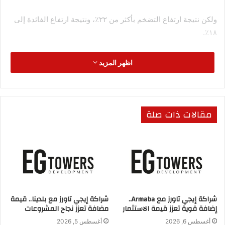
ولكن نتيجة ارتفاع التضخم بأكثر من ٢٢٪، ونتيجة ارتفاع الفائدة إلى
١٨٪.
من الصعب عمل القطاع الصناعي أو المقدرة على الاستثمار في ظل
اظهر المزيد
ارتفاع الفائدة بهذا الشكل.
لأن ارتفاع الفائدة هو عدو الصناعة الأول.
مقالات ذات صلة
كما قال المهندس أحمد الزيات، خلال استضافته في برنامج
“البوصلة” المذاع عبر فضائية صدى البلد.
إن الحكومة تحاول من خلال آليات البنك المركزي إيجاد بعض الحلول.
وخاصة من السياسات النقدية أنها تحاول في بعض المشروعات
وخاصة الإنتاجية والحيوية داخل البلاد.
شراكة إيجي تاورز مع Armaba..
شراكة إيجي تاورز مع بلدينا.. قيمة
إضافة قوية تعزز قيمة الاستثمار
مضافة تعزز نجاح المشروعات
وتعمل على تحفيز الإنتاج والاستثمار داخل تلك القطاعات.
أغسطس 6, 2026
أغسطس 5, 2026