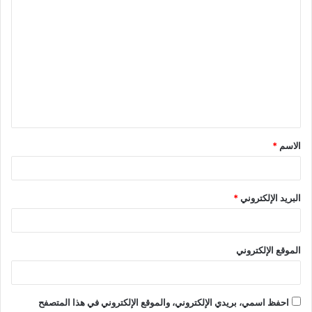
وكشف عن تجهيز الشركة لطرح عدد من المشروعات الجديدة
بالعاصمة الإدارية الجديدة وسيتم الاعلان
عن تفاصيلها خلال الفترة القريبة القادمة، مشيرا إلى أن إجمالي
استثمارات الشركة بالعاصمة الإدارية
وصل لـ12 مليار جنيه.
الاسم
*
وأكد على أن السوق العقاري المصري لا يزال أفضل وجهة استثمارية
للعرب والمصريين،
البريد الإلكتروني
*
وخاصة بالعاصمة الإدارية الجديدة والتى تستحوذ على نسبة كبيرة من
حجم تعاملات السوق العقاري
الموقع الإلكتروني
حاليا فى ظل الطفرة الانشائية والعمرانية التى تشهدها مع اهتمام
الحكومة والقيادة السياسية بالعاصمة الإدارية.
احفظ اسمي، بريدي الإلكتروني، والموقع الإلكتروني في هذا المتصفح