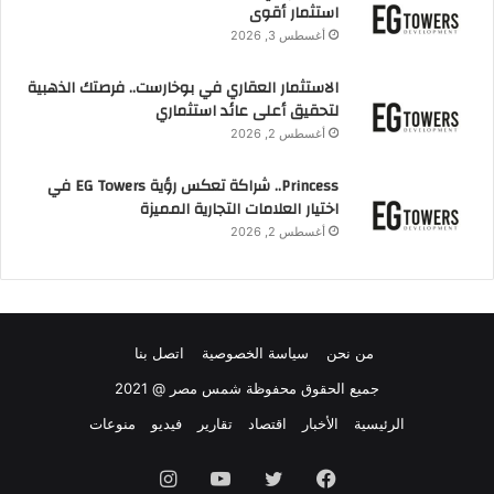
استثمار أقوى
أغسطس 3, 2026
الاستثمار العقاري في بوخارست.. فرصتك الذهبية
لتحقيق أعلى عائد استثماري
أغسطس 2, 2026
Princess.. شراكة تعكس رؤية EG Towers في
اختيار العلامات التجارية المميزة
أغسطس 2, 2026
من نحن
سياسة الخصوصية
اتصل بنا
جميع الحقوق محفوظة شمس مصر @ 2021
الرئيسية
الأخبار
اقتصاد
تقارير
فيديو
منوعات
فيسبوك
تويتر
يوتيوب
انستقرام