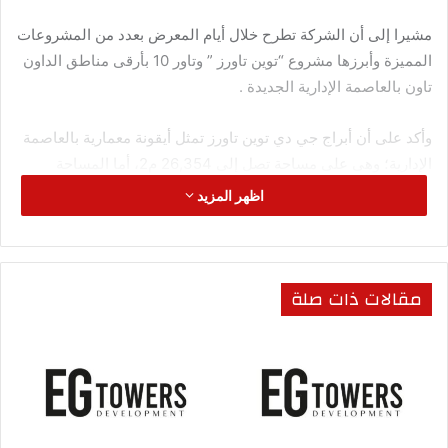
مشيرا إلى أن الشركة تطرح خلال أيام المعرض بعدد من المشروعات
المميزة وأبرزها مشروع “توين تاورز ” وتاور 10 بأرقى مناطق الداون
تاون بالعاصمة الإدارية الجديدة .
وأكد على أن أبراج جي دي توين تاورز تمثل أيقونة معمارية بالعاصمة
الإدارية؛ وهى على مساحة تصل إلى 26,354 م2، أما المساحة
المبنية فهي 30٪ فقط من إجمالي المساحة الكلية
اظهر المزيد
وقدرها 7400 متر وباقي المساحة تم استغلالها في المرافق
والامتيازات التي تقدمها الشركة بجانب اللاند سكيب والمساحات
مقالات ذات صلة
الخضراء المبهرة، والمشروع يتميز بخصائص وأغراض متعددة
لأصحاب الأنشطة التجارية
والإدارية والطبية، وتقع بقلب منطقة الداون تاون بالعاصمة الادارية
وتطل على النهر الأخضر، وأكبر ممشى سياحي بالداون تاون.
كما أن الشركة تشارك بالمعرض بطرح مرحلة جديدة لمشروع “جي