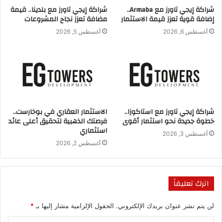
شراكة إيجي تاورز مع Armaba..
شراكة إيجي تاورز مع بلدينا.. قيمة
دي تاور 10″،
إضافة قوية تعزز قيمة الاستثمار
مضافة تعزز نجاح المشروعات
أغسطس 6, 2026
أغسطس 5, 2026
والمشروع يقع فى موقع مميز بمنطقة الداون تاون بالقرب من فندق
الماسة، وأحياء سكنية كبيرة
مثل الحي السكنى السابع والحى السكنى الثامن وهي أحياء راقية
ذات كثافة سكانية كبيرة.
شراكة إيجي تاورز مع استاكوزا..
الاستثمار العقاري في بوخارست..
وأوضح أن الشركة تقدم أنظمة سداد متنوعة تناسب مختلف
خطوة جديدة نحو استثمار أقوى
فرصتك الذهبية لتحقيق أعلى عائد
المواطنين، لافتا إلى أهمية مشاركة
استثماري
أغسطس 3, 2026
أغسطس 2, 2026
الشركة بالمعرض باعتباره المعرض الوطني للعقارات فى مصر ويعد
فرصة ذهبية للمواطنين للاستفادة
اترك تعليقاً
من تنافس الشركات المشاركة على تقدم أفضل مشروعاتها
بتيسيرات وتسهيلات كبيرة.
لن يتم نشر عنوان بريدك الإلكتروني.
الحقول الإلزامية مشار إليها بـ
*