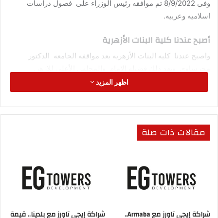
وفى 8/9/2022 تم موافقه رئيس الوزراء على فصول دراسات
اسلاميه وعربيه.
أصبح عندنا كلية البنات الأزهرية
واصبح عندنا كليه البنات الأزهريه بعد مواقفه الجامعه الدكتور
محرساوى وبعد ذلك فضيله الامام والمجلس الأعلى للازهر.
اظهر المزيد
ومن هنا تمت عمليه التوسيع ومن ضمن هذه التوسيعات طريق دار
الرماد الجديد وعمل على فك عمليه الازمه المروريه.
مقالات ذات صلة
كما أضاف عملهم على مجمع الطيب الازهرى الذى سوف يصبح
مجمع علوم القراءن.
وتم تقديم الطلب لفضيله الامام والتي تم تحويلها لدكتور محرساوى
لكى يعتمدها لتكون كليه علوم قراءن.
ولذلك لعدم وجود كليه علوم قراءن على مستوى الازهر غير في
شراكة إيجي تاورز مع Armaba..
شراكة إيجي تاورز مع بلدينا.. قيمة