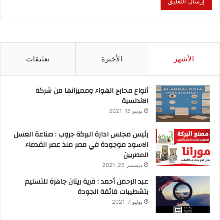
الأشهر
الأخيرة
تعليقات
S
E
M
F
h
m
a
a
أنواع مخارج الهواء ومميزاتها من شركة
ar
ai
st
c
الاندلسية
استثمار
العقار
عقار
يونيو 15, 2021
e
l
o
e
d
b
رئيس مجلس ادارة البركة جروب : صناعة العسل
الاسود موجودة في مصر منذ عصر القدماء
o
o
المصريين
n
o
ديسمبر 26, 2021
k
عبد الرحمن أحمد : قرية ريتان جاهزة للتسليم
بتشطيبات فائقة الجودة
يوليو 7, 2021