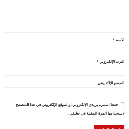
كاشفاً أن الذي يعمل على نجاح الشركة هو ثقة العملاء في هذه
الشركة و تقديم خدمات مختلفة و فكر مختلف.
وأن المعاملة بينهم وبين العملاء ليست معاملة عمل وإنما معاملة
شراكة وهذا يزيد من الثقة بين العميل والشركة.
الاسم
*
كما أوضح السحتري، أن بدايه مشاريعهم كان “ميني كمبوند” جي ١ –
جي ٢ في القاهرة الجديدة “التجمع الخامس”.
البريد الإلكتروني
*
وأن الشركة كانت تعمل على نظام تقسيط مدته ١٥عام و التسليم
خلال ٣ سنوات.
الموقع الإلكتروني
وأن هذه المدة على الرغم من أنها طويلة إلا أنها لا تؤثر على الشركة
بالسلب.
احفظ اسمي، بريدي الإلكتروني، والموقع الإلكتروني في هذا المتصفح
لاستخدامها المرة المقبلة في تعليقي.
لافتاً إلى أنه الآن يتم بناء مشروع “برج الجمهورية” في العاصمة
الإدارية.