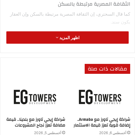
الثقافة المصرية مرتبطة بالسكن
كما قال السحتري، إن الثقافة المصرية مرتبطة بالسكن وإن العقار
يكون سند.
لذلك العقارات السكنية لا تعطل في البيع على عكس العقار الإداري
اظهر المزيد
أو التجاري الذي من ممكن في بعض الأحيان يتعطل.
موضحاً أنه يوجد شهور في السنة مثل “يناير و فبراير ” يكون فيها
مقالات ذات صلة
البيع قليل ويتعطل، ولكن العقار السكني لا يتعطل.
كما أوضح السحتري، أن المطور الناجح لا يتأثر بالأزمات التي تحدث
من حوله.
وأن سياسه البنك المركزي الجديدة أن لا يتم ربط سعر الجنيه بسعر
الدولار وأنه يرتبط بعملات آخرى.
شراكة إيجي تاورز مع Armaba..
شراكة إيجي تاورز مع بلدينا.. قيمة
إضافة قوية تعزز قيمة الاستثمار
مضافة تعزز نجاح المشروعات
وقال السحتري، إن هذه السياسة هي الأمثل ولابد من تغيير ثقافتنا
أغسطس 6, 2026
أغسطس 5, 2026