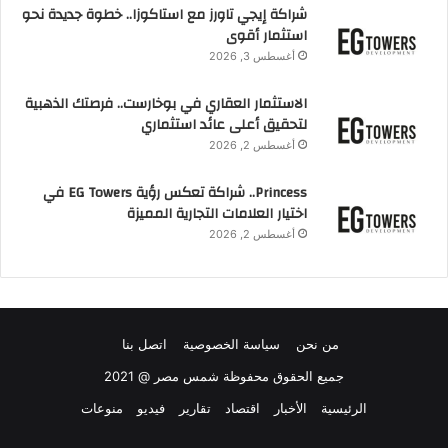
شراكة إيجي تاورز مع استاكوزا.. خطوة جديدة نحو
k
استثمار أقوى
أغسطس 3, 2026
الاستثمار العقاري في بوخارست.. فرصتك الذهبية
لتحقيق أعلى عائد استثماري
أغسطس 2, 2026
Princess.. شراكة تعكس رؤية EG Towers في
اختيار العلامات التجارية المميزة
أغسطس 2, 2026
من نحن
سياسة الخصوصية
اتصل بنا
جميع الحقوق محفوظة شمس مصر @ 2021
الرئيسية
الأخبار
اقتصاد
تقارير
فيديو
منوعات