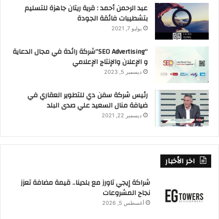
عبد الرحمن أحمد : قرية ريتان جاهزة للتسليم
بتشطيبات فائقة الجودة
يوليو 7, 2021
“SEO Advertising”شركة رائدة في مجال الدعاية
و الإعلان والإنتاج الإعلامي
ديسمبر 5, 2023
رئيس شركة سفن دي للتطوير العقاري في
أقرأ أيضا
ضيافة منال السعيد علي صدى البلد
ديسمبر 22, 2021
S
E
M
F
h
m
a
a
ar
ai
st
c
اخر الأخبار
بابل للتنمية العمرانية
تطوير عقاري
e
l
o
e
شراكة إيجي تاورز مع بلدينا.. قيمة مضافة تعزز
b
d
مدينة السادات
نجاح المشروعات
o
o
أغسطس 5, 2026
n
o