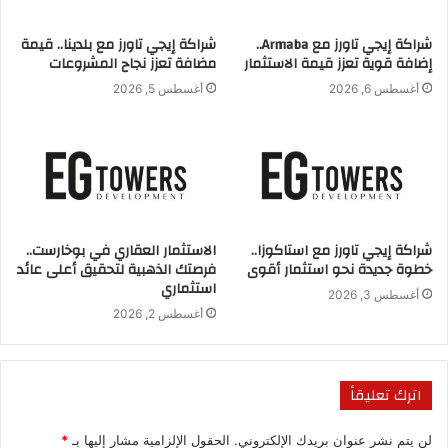
شراكة إيجي تاورز مع Armaba..
شراكة إيجي تاورز مع بلدينا.. قيمة
إضافة قوية تعزز قيمة الاستثمار
مضافة تعزز نجاح المشروعات
أغسطس 6, 2026
أغسطس 5, 2026
S
E
M
F
h
m
a
a
ar
ai
st
c
إبراهيم عبد الدايم
القطاع العقاري
e
l
o
e
b
d
برنامج البوصلة
شركة HMD للتطوير العقاري
شراكة إيجي تاورز مع استاكوزا..
الاستثمار العقاري في بوخارست..
خطوة جديدة نحو استثمار أقوى
فرصتك الذهبية لتحقيق أعلى عائد
o
o
استثماري
عبد الله أنور
أغسطس 3, 2026
n
o
أغسطس 2, 2026
k
اترك تعليقاً
لن يتم نشر عنوان بريدك الإلكتروني.
الحقول الإلزامية مشار إليها بـ
*