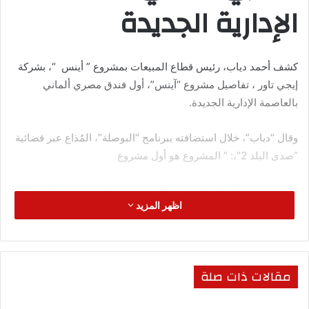
الإدارية الجديدة
كشف أحمد دياب، رئيس قطاع المبيعات بمشروع ” أينس “، بشركة
إيجي تاور ، تفاصيل مشروع “آينس”، أول فندق مصري ألماني
بالعاصمة الإدارية الجديدة.
وقال “دياب”، خلال استضافته ببرنامج “البوصلة”، المُذاع عبر فضائية
“صدى البلد 2″،: ” المشروع هو أول مشروع
فندقي مصري ألماني بالعاصمة الإدارية، ومعادلة نجاحه؛ تتكون من
اظهر المزيد
تخطيط وتسويق وتشغيل المشروع
العقاري”.وأوضح أحمد دياب، مدير قطاع المبيعات بالشركة،: “تم
اختيار منطقة الداون تاون بالعاصمة
مقالات ذات صلة
الإدارية الجديدة؛ باعتبارها من أقوى وأفضل المناطق التجارية في