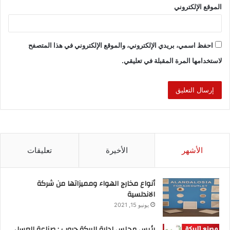
الموقع الإلكتروني
احفظ اسمي، بريدي الإلكتروني، والموقع الإلكتروني في هذا المتصفح
لاستخدامها المرة المقبلة في تعليقي.
الأشهر
الأخيرة
تعليقات
S
E
M
F
أنواع مخارج الهواء ومميزاتها من شركة
الاندلسية
h
m
a
a
يونيو 15, 2021
ar
ai
st
c
أول فندق ألماني بالعاصمة
أينس
البوصلة
رئيس مجلس ادارة البركة جروب : صناعة العسل