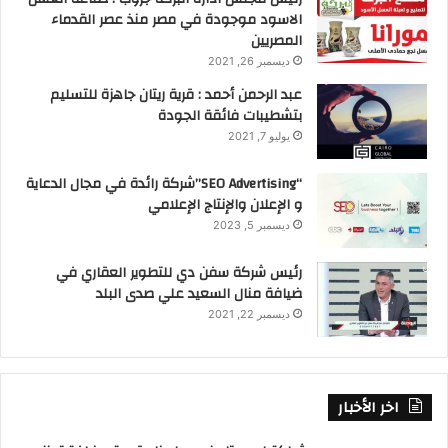
e
l
o
e
الاسود موجودة في مصر منذ عصر القدماء
b
d
رئيس قطاع المبيعات بمشروع أينس يكشف تفاصيل أول
المصريين
فندق ألماني بالعاصمة
o
o
ديسمبر 26, 2021
عبد الرحمن أحمد : قرية ريتان جاهزة للتسليم
شمس مصر
قناة صدى البلد
n
o
بتشطيبات فائقة الجودة
k
يوليو 7, 2021
“SEO Advertising”شركة رائدة في مجال الدعاية
و الإعلان والإنتاج الإعلامي
ديسمبر 5, 2023
رئيس شركة سفن دي للتطوير العقاري في
ضيافة منال السعيد علي صدى البلد
ديسمبر 22, 2021
اخر الأخبار