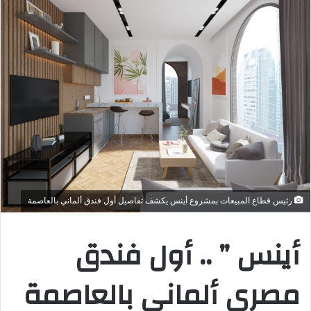
رئيس قطاع المبيعات بمشروع أينس يكشف تفاصيل أول فندق ألماني بالعاصمة
أينس ” .. أول فندق
مصري ألماني بالعاصمة