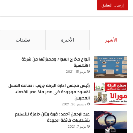
b
d
مول خدمي ترفيهي
o
o
n
o
k
الأشهر
الأخيرة
تعليقات
أنواع مخارج الهواء ومميزاتها من شركة
الاندلسية
يونيو 15, 2021
رئيس مجلس ادارة البركة جروب : صناعة العسل
الاسود موجودة في مصر منذ عصر القدماء
المصريين
ديسمبر 26, 2021
عبد الرحمن أحمد : قرية ريتان جاهزة للتسليم
بتشطيبات فائقة الجودة
يوليو 7, 2021