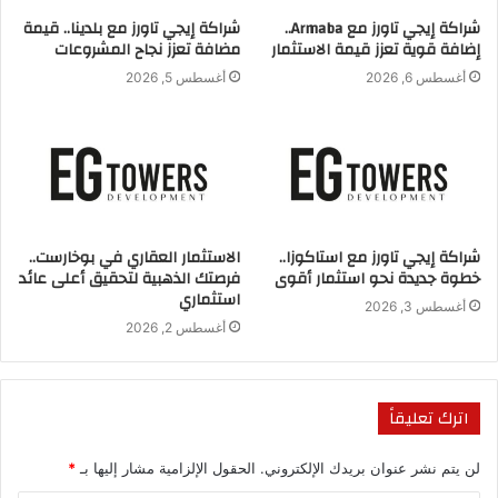
S
E
M
F
شراكة إيجي تاورز مع Armaba..
شراكة إيجي تاورز مع بلدينا.. قيمة
h
m
a
a
إضافة قوية تعزز قيمة الاستثمار
مضافة تعزز نجاح المشروعات
ar
ai
st
c
أغسطس 6, 2026
أغسطس 5, 2026
العاصمة الادارية الجديدة
برنامج بيوتنا العقاري
e
l
o
e
b
قناة دريم
d
o
o
يوسف جرجس رئيس مجلس ادارة شركة نيو جيرسي
n
o
k
شراكة إيجي تاورز مع استاكوزا..
الاستثمار العقاري في بوخارست..
خطوة جديدة نحو استثمار أقوى
فرصتك الذهبية لتحقيق أعلى عائد
استثماري
أغسطس 3, 2026
أغسطس 2, 2026
اترك تعليقاً
لن يتم نشر عنوان بريدك الإلكتروني.
الحقول الإلزامية مشار إليها بـ
*