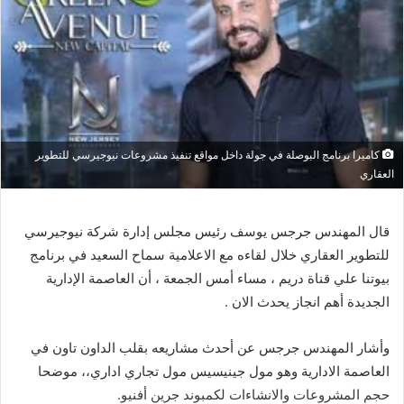
كاميرا برنامج البوصلة في جولة داخل مواقع تنفيذ مشروعات نيوجيرسي للتطوير
العقاري
قال المهندس جرجس يوسف رئيس مجلس إدارة شركة نيوجيرسي
للتطوير العقاري خلال لقاءه مع الاعلامية سماح السعيد في برنامج
بيوتنا علي قناة دريم ، مساء أمس الجمعة ، أن العاصمة الإدارية
الجديدة أهم انجاز يحدث الان .
وأشار المهندس جرجس عن أحدث مشاريعه بقلب الداون تاون في
العاصمة الادارية وهو مول جينيسيس مول تجاري اداري،، موضحا
حجم المشروعات والانشاءات لكمبوند جرين أفنيو.