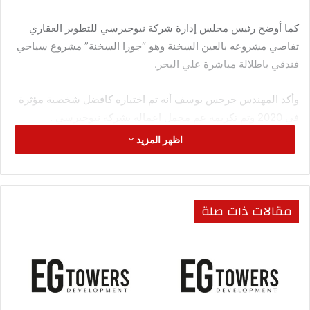
كما أوضح رئيس مجلس إدارة شركة نيوجيرسي للتطوير العقاري
تفاصي مشروعه بالعين السخنة وهو “جورا السخنة” مشروع سياحي
فندقي باطلالة مباشرة علي البحر.
وأكد المهندس جرجس يوسف أنه تم اختياره كافضل شخصية مؤثرة
في 2020 وتم تكريمه عم مجمل اعماله بشركة نيوجيرسي .
اظهر المزيد
يذكر أن برنامج بيوتنا قامت بجولة داخل مشروعات شركة نيوجيرسي
لمشاهدة أخر تطورات إنشاءات الشركة لمشروع جرين افنيو بمنطقة
r7 بالعاصمة الإدارية الجديدة
مقالات ذات صلة
كما قامت ايضا بجولة داخل منطقة الداون تاون وبالتحديد مشروع
جينيسيس أحدث مشروعات الشركة وهو عبارة عن مول تجاري
إداري في قلب منطقة الداون تاون ،، كما حضرت كاميرا البرنامج
أيضا ايفيت الشركة لمشروع جينيسيس.