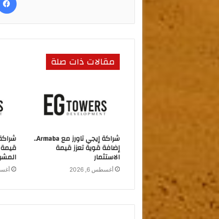
d
b
o
o
n
o
k
مقالات ذات صلة
شراكة إيجي تاورز مع Armaba..
شراكة 
إضافة قوية تعزز قيمة
قيمة م
الاستثمار
المشر
أغسطس 6, 2026
أغسطس 