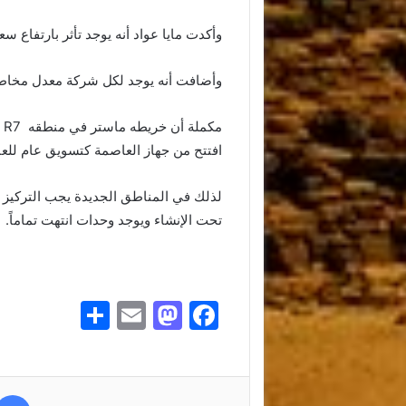
وأكدت مايا عواد أنه يوجد تأثر بارتفاع سع
وأضافت أنه يوجد لكل شركة معدل مخاط
م
افتتح من جهاز العاصمة كتسويق عام للع
تحت الإنشاء ويوجد وحدات انتهت تماماً.
S
E
M
F
h
m
a
a
ar
ai
st
c
e
l
o
e