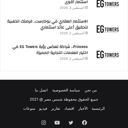
استثمار أقوى
أغسطس 3, 2026
الاستثمار العقاري في بوخارست.. فرصتك الذهبية
لتحقيق أعلى عائد استثماري
أغسطس 2, 2026
Princess.. شراكة تعكس رؤية EG Towers في
اختيار العلامات التجارية المميزة
أغسطس 2, 2026
من نحن
سياسة الخصوصية
اتصل بنا
جميع الحقوق محفوظة شمس مصر @ 2021
الرئيسية
الأخبار
اقتصاد
تقارير
فيديو
منوعات
فيسبوك
تويتر
يوتيوب
انستقرام