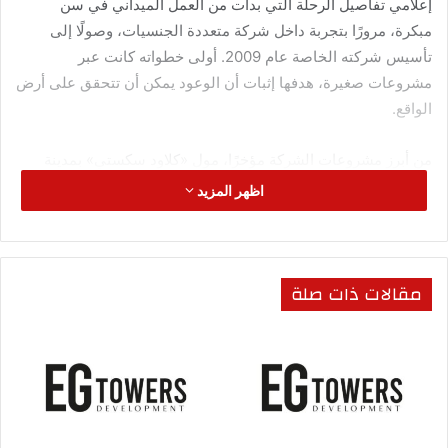
إعلامي تفاصيل الرحلة التي بدأت من العمل الميداني في سن
مبكرة، مرورًا بتجربة داخل شركة متعددة الجنسيات، وصولًا إلى
تأسيس شركته الخاصة عام 2009. أولى خطواته كانت عبر
مشروعات صغيرة، هدفها إثبات أن الوعود يمكن أن تتحقق على أرض
الواقع.
من أبرز مشروعات الشركة مؤخرًا، مول «كلاود سكستي» بمدينة
أكتوبر الجديدة، على مساحة 3611 متر مربع، في موقع استراتيجي
اظهر المزيد
على شارع رئيسي، محاط بكثافة سكانية ومجتمعات عمرانية قائمة.
المشروع يضم أنشطة تجارية، مكاتب إدارية، عيادات، ومساحات
مخصصة للبنوك، مع إمكانية تخصيص دور كامل كمستشفى.
مقالات ذات صلة
ما يميز الشركة، بحسب نبيل، ليس فقط التصميم أو الموقع، بل
«الفكر وراء المشروع»، حيث يتم اختيار الأرض بعد دراسة جدوى
دقيقة تشمل السكان المحيطين، احتياجاتهم، والخدمات المطلوبة في
المنطقة. كما تسعى الشركة إلى تقديم نموذج أقرب لفكرة المدينة
المتكاملة، حتى لو كان المشروع محدود المساحة، عبر توفير الأمن،
الصيانة، والخدمات الأساسية.