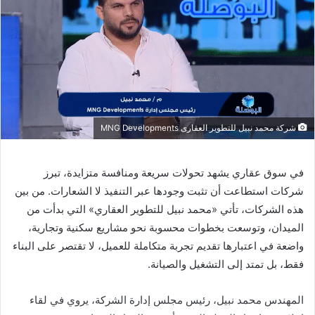
شركة محمد نبيل للتطوير العقارى MNG Developments
في سوق عقاري يشهد تحولات سريعة ومنافسة متزايدة، تبرز
شركات استطاعت أن تثبت وجودها عبر التنفيذ لا الشعارات. من بين
هذه الشركات، تأتي «محمد نبيل للتطوير العقاري» التي بدأت من
الميدان، وتوسعت بخطوات محسوبة نحو مشاريع سكنية وتجارية،
واضعة في اعتبارها تقديم تجربة متكاملة للعميل، لا تقتصر على البناء
فقط، بل تمتد إلى التشغيل والصيانة.
المهندس محمد نبيل، رئيس مجلس إدارة الشركة، يروي في لقاء