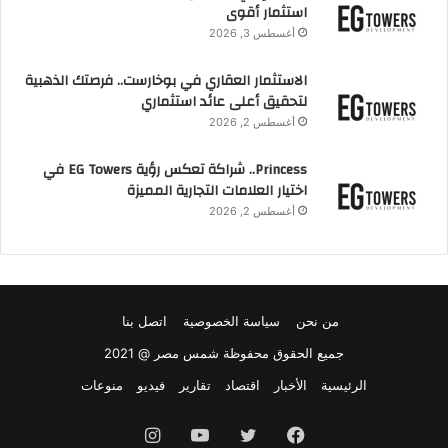
استثمار أقوى
أغسطس 3, 2026
الاستثمار العقاري في بوخارست.. فرصتك الذهبية
لتحقيق أعلى عائد استثماري
أغسطس 2, 2026
Princess.. شراكة تعكس رؤية EG Towers في
اختيار العلامات التجارية المميزة
أغسطس 2, 2026
من نحن
سياسة الخصوصية
اتصل بنا
جميع الحقوق محفوظة شمس مصر @ 2021
الرئيسية
الأخبار
اقتصاد
تقارير
فيديو
منوعات
فيسبوك
تويتر
يوتيوب
انستقرام