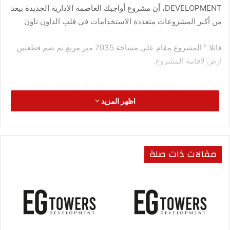
DEVELOPMENT، أن مشروع أواجيك العاصمة الإدارية الجديدة بيعد
من أكبر المشروعات متعددة الاستخدامات في قلب الداون تاون
قائلا ” المشروع مقام علي مساحة 7035 متر مربع تم ضم قطعتين
ارض لاقامة المشروع.
وأضاف رئيس قطاع المبيعات، في برنامج البوصلة علي قناة صدي،
أن الشركة اختارت موقع مميز لمشروعها الواعد حيث يقع في قلب
اظهر المزيد
الداون تاون وبالتحديد في القطعة رقم MU5-36 .
وأشار رأفت ، يتميز الموقع بقربه من أماكن مهمة عديدة حيث يقع
مقالات ذات صلة
علي مقربه من حي المال والاعمال وحي الوزارات،
مؤكدا أن المشروع أواجيك بالعاصمة اإدارية الجديدة، بتكون من
أرضي و14 دور متكرر و4 بيزمنت يضم بداخله وحدات متنوعة النماذج
” تجارية وإدارية وطبية وسكنية فندقية”،