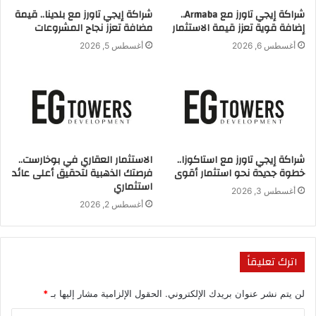
مشييرا الى أن الاستثمار في العاصمة الإدارية الجديدة بيعد من أفضل
شراكة إيجي تاورز مع Armaba..
شراكة إيجي تاورز مع بلدينا.. قيمة
الاستثمارات في الوقت الحالي.
إضافة قوية تعزز قيمة الاستثمار
مضافة تعزز نجاح المشروعات
أغسطس 6, 2026
أغسطس 5, 2026
جدير بالذكر أن شركة أواجيك للتطوير العقاري شركة أواجيك للتطوير
العقاري انطلقت شركة أواجيك للتطوير العقاري Owagik
Developments في السوق العقاري، بداية من عام 2001، وكان
ذلك في إطار الإدارة الهندسية والمقاولات والإنشاءات العامة، الأمر
الذي أكسبها خبرة كبيرة في السوق العقاري المصري،
شراكة إيجي تاورز مع استاكوزا..
الاستثمار العقاري في بوخارست..
كما أنها تابعة للشركة الأم جلوبال العقارية، وهي واحدة من أضخم
خطوة جديدة نحو استثمار أقوى
فرصتك الذهبية لتحقيق أعلى عائد
استثماري
شركات المقاولات في مصر ودبي وتركيا، حيث تتبنى روح الإبداع
أغسطس 3, 2026
والابتكار وتبحث عن القيمة المضافة لعملائها.
أغسطس 2, 2026
كما عقدت خلال تلك السنوات الطويلة الكثير من الشراكات الناجحة
والتي كانت سببًا في إضفاء لمسة مختلفة ومميزة على مشروعاتها،
اترك تعليقاً
فعقدت شراكة مع مكتب DCI PLUS للتصميم الهندسي، لتولي
لن يتم نشر عنوان بريدك الإلكتروني.
الحقول الإلزامية مشار إليها بـ
*
المسؤولية الإنشائية في المشروع، كذلك عقد الشراكة مع شركة