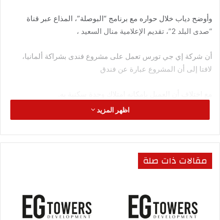
وأوضح دياب خلال حواره مع برنامج “البوصلة”، المذاع عبر قناة
“صدى البلد 2”، تقديم الإعلامية منال السعيد ،
أن شركة إي جي تورس تعمل على مشروع فندى بشراكة ألمانيا،
لافتا إلى أن المشروع عبارة عن فندق
مع اختلاف أن العميل بإمكانه امتلاك وحدة سكنية به.
اظهر المزيد
وأكد أحمد دياب، أن الوحدات يتم تسليمها بعد اكتمال كافة الخدمات
الفندقية بها، لافتا إلى الانشاءات
بالمشروع تبدأ من الشهر القادم، وتسليم العملاء سيكون فى 2024.
مقالات ذات صلة
ولفت الدياب، أن مشروع eins تابع لشركة إى جى تاورز .
مشروع Eins الفندقى بالعاصمة