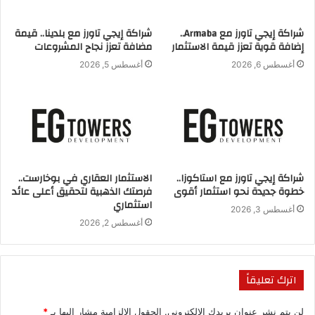
الإدارية
شراكة إيجي تاورز مع Armaba..
شراكة إيجي تاورز مع بلدينا.. قيمة
إضافة قوية تعزز قيمة الاستثمار
مضافة تعزز نجاح المشروعات
أغسطس 6, 2026
أغسطس 5, 2026
شراكة إيجي تاورز مع استاكوزا..
الاستثمار العقاري في بوخارست..
خطوة جديدة نحو استثمار أقوى
فرصتك الذهبية لتحقيق أعلى عائد
استثماري
أغسطس 3, 2026
أغسطس 2, 2026
S
E
M
F
اترك تعليقاً
h
m
a
a
لن يتم نشر عنوان بريدك الإلكتروني.
الحقول الإلزامية مشار إليها بـ
*