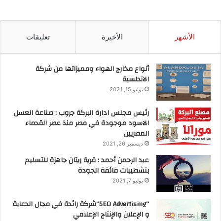
h
m
a
a
ar
ai
st
c
e
l
o
e
الأشهر
الأخيرة
تعليقات
d
b
أنواع مخارج الهواء ومميزاتها من شركة
o
o
الاندلسية
n
o
يونيو 15, 2021
k
رئيس مجلس ادارة البركة جروب : صناعة العسل
الاسود موجودة في مصر منذ عصر القدماء
المصريين
ديسمبر 26, 2021
عبد الرحمن أحمد : قرية ريتان جاهزة للتسليم
بتشطيبات فائقة الجودة
يوليو 7, 2021
“SEO Advertising”شركة رائدة في مجال الدعاية
و الإعلان والإنتاج الإعلامي